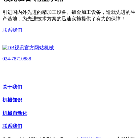
引进国内外先进的精加工设备、钣金加工设备，造就先进的生
产基地，为先进技术方案的迅速实施提供了有力的保障！
联系我们
024-78710888
关于我们
机械知识
机械自动化
联系我们