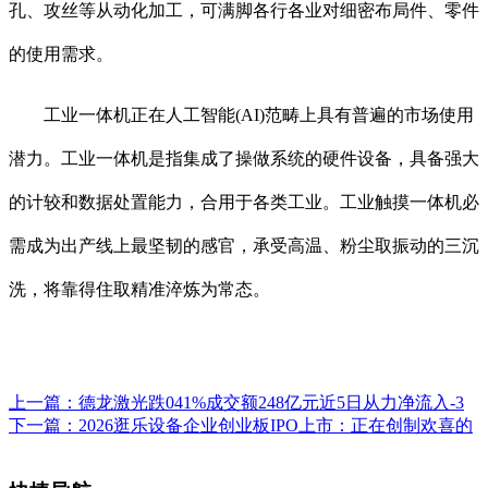
孔、攻丝等从动化加工，可满脚各行各业对细密布局件、零件
的使用需求。
工业一体机正在人工智能(AI)范畴上具有普遍的市场使用
潜力。工业一体机是指集成了操做系统的硬件设备，具备强大
的计较和数据处置能力，合用于各类工业。工业触摸一体机必
需成为出产线上最坚韧的感官，承受高温、粉尘取振动的三沉
洗，将靠得住取精准淬炼为常态。
上一篇：
德龙激光跌041%成交额248亿元近5日从力净流入-3
下一篇：
2026逛乐设备企业创业板IPO上市：正在创制欢喜的