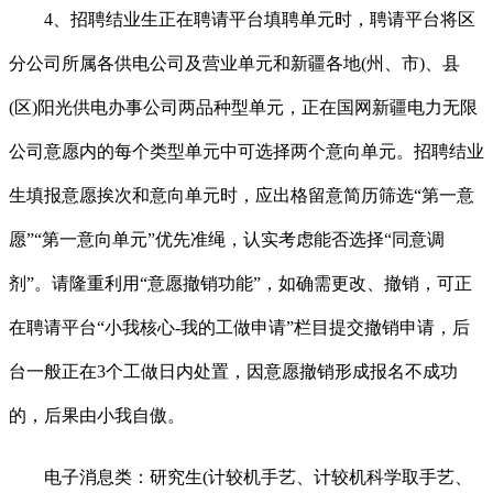
4、招聘结业生正在聘请平台填聘单元时，聘请平台将区
分公司所属各供电公司及营业单元和新疆各地(州、市)、县
(区)阳光供电办事公司两品种型单元，正在国网新疆电力无限
公司意愿内的每个类型单元中可选择两个意向单元。招聘结业
生填报意愿挨次和意向单元时，应出格留意简历筛选“第一意
愿”“第一意向单元”优先准绳，认实考虑能否选择“同意调
剂”。请隆重利用“意愿撤销功能”，如确需更改、撤销，可正
在聘请平台“小我核心-我的工做申请”栏目提交撤销申请，后
台一般正在3个工做日内处置，因意愿撤销形成报名不成功
的，后果由小我自傲。
电子消息类：研究生(计较机手艺、计较机科学取手艺、