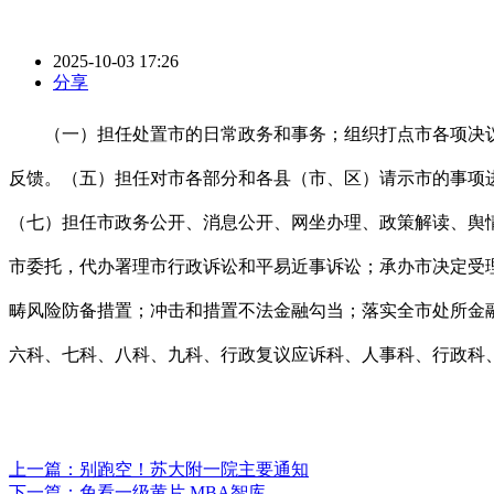
2025-10-03 17:26
分享
（一）担任处置市的日常政务和事务；组织打点市各项决议
反馈。（五）担任对市各部分和各县（市、区）请示市的事项
（七）担任市政务公开、消息公开、网坐办理、政策解读、舆
市委托，代办署理市行政诉讼和平易近事诉讼；承办市决定受
畴风险防备措置；冲击和措置不法金融勾当；落实全市处所金
六科、七科、八科、九科、行政复议应诉科、人事科、行政科
上一篇：
别跑空！苏大附一院主要通知
下一篇：
免看一级黄片 MBA智库