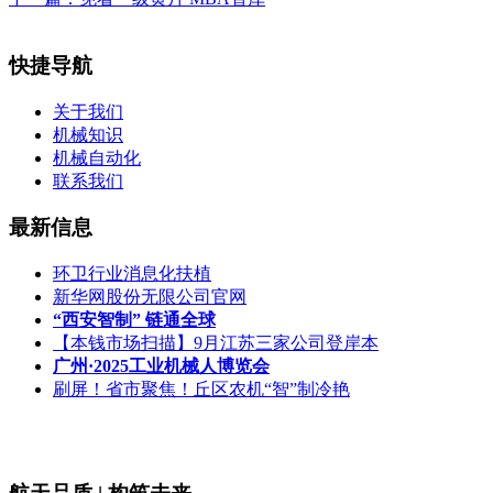
快捷导航
关于我们
机械知识
机械自动化
联系我们
最新信息
环卫行业消息化扶植
新华网股份无限公司官网
“西安智制” 链通全球
【本钱市场扫描】9月江苏三家公司登岸本
广州·2025工业机械人博览会
刷屏！省市聚焦！丘区农机“智”制冷艳