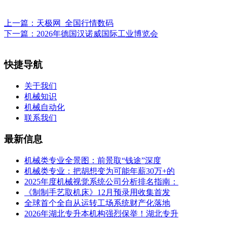
上一篇：
天极网_全国行情数码
下一篇：
2026年德国汉诺威国际工业博览会
快捷导航
关于我们
机械知识
机械自动化
联系我们
最新信息
机械类专业全景图：前景取“钱途”深度
机械类专业：把胡想变为可能年薪30万+的
2025年度机械视觉系统公司分析排名指南：
《制制手艺取机床》12月预录用收集首发
全球首个全自从运转工场系统财产化落地
2026年湖北专升本机构强烈保举！湖北专升