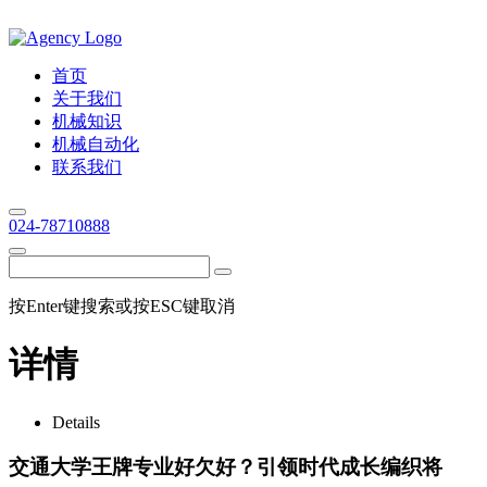
首页
关于我们
机械知识
机械自动化
联系我们
024-78710888
按Enter键搜索或按ESC键取消
详情
Details
交通大学王牌专业好欠好？引领时代成长编织将