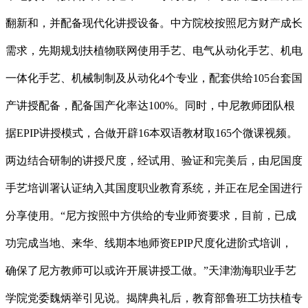
翻新和，并配备现代化讲授设备。中方院校按照尼方财产成长
需求，先期规划扶植物联网使用手艺、电气从动化手艺、机电
一体化手艺、机械制制及从动化4个专业，配套供给105台套国
产讲授配备，配备国产化率达100%。同时，中尼教师团队根
据EPIP讲授模式，合做开辟16本双语教材取165个微课视频。
两边结合研制的讲授尺度，经试用、验证和完美后，由尼国度
手艺培训署认证纳入其国度职业教育系统，并正在尼全国进行
分享使用。“尼方按照中方供给的专业师资要求，目前，已成
功完成当地、来华、线期本地师资EPIP尺度化进阶式培训，
确保了尼方教师可以或许开展讲授工做。”天津渤海职业手艺
学院党委魏炳举引见说。揭牌典礼后，教育部鲁班工坊扶植专