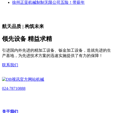
徐州正亚机械制制无限公司五险！带薪年
航天品质 | 构筑未来
领先设备 精益求精
引进国内外先进的精加工设备、钣金加工设备，造就先进的生
产基地，为先进技术方案的迅速实施提供了有力的保障！
联系我们
024-78710888
关于我们