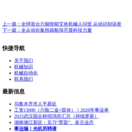
上一篇：
全球首台六轴智能艾灸机械人问世 从动识别误差
下一篇：
全从动化集拆箱船埠尽显科技力量
快捷导航
关于我们
机械知识
机械自动化
联系我们
最新信息
乌鲁木齐市人平易近
工资13000（六险二金+双休）！2026年事业单
2025武汉国企校招消息汇总（持续更新）
湖南湘江新区：见习“育苗”、多元业态
事业编！光机所聘请