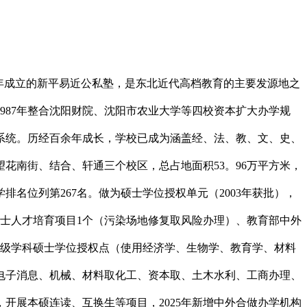
6年成立的新平易近公私塾，是东北近代高档教育的主要发源地之
987年整合沈阳财院、沈阳市农业大学等四校资本扩大办学规
科系统。历经百余年成长，学校已成为涵盖经、法、教、文、史、
花南街、结合、轩通三个校区，总占地面积53。96万平方米，
排名位列第267名。做为硕士学位授权单元（2003年获批），
博士人才培育项目1个（污染场地修复取风险办理）、教育部中外
一级学科硕士学位授权点（使用经济学、生物学、教育学、材料
电子消息、机械、材料取化工、资本取、土木水利、工商办理、
开展本硕连读、互换生等项目，2025年新增中外合做办学机构