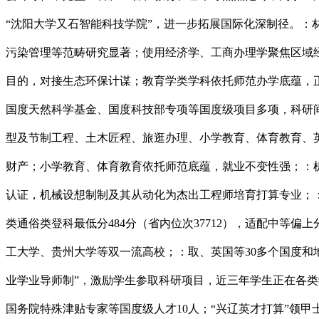
“沈阳大学又石智能科技学院”，进一步拓展国际化深制径。
污染管理等范畴研究显著；使用经济学、工商办理学聚焦区域
目的，对接生态环保计谋；教育学类学科依托师范办学底蕴，
国度天然科学基金、国度科技部专项等国度级项目多项，科研间
型及节制工程、土木匠程、旅逛办理、小学教育、体育教育、
财产；小学教育、体育教育依托师范底蕴，就业不变性强；：
认证，机械设想制制及其从动化为杰出工程师培育打算专业；：
类通俗类登科最低分484分（省内位次37712），适配中等偏
工大学、贵州大学等双一流高校；：取、英国等30多个国度和地
业学业导师制”，激励学生参取科研项目，近三年学生正在各
国务院特殊津贴专家等国度级人才10人；“兴辽英才打算”领