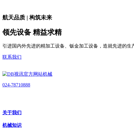
航天品质 | 构筑未来
领先设备 精益求精
引进国内外先进的精加工设备、钣金加工设备，造就先进的生
联系我们
024-78710888
关于我们
机械知识