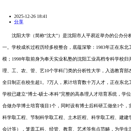
2025-12-26 18:41
分享
沈阳大学（简称“沈大”）是沈阳市人平易近举办的公办分析性
一。学校成长过程历经多校整合，底蕴深挚：1983年正在东
模；1998年取前身为奉天实业私塾的沈阳工业高档专科学校
理、工、农、管、艺10个学科门类的分析性大学，入选教育部
全日制正在校生超1。7万人，累计培育数十万人才，正在东北工
学校已建立“博士-硕士-本科”完整的高条理人才培育系统，
合做办学博士培育项目1个，同时设有博士后科研工做坐1个，
科学取工程、节制科学取工程、土木匠程、科学取工程、建建
会计等），笼盖工科、经管、教育、艺术等焦点范畴，为学生深