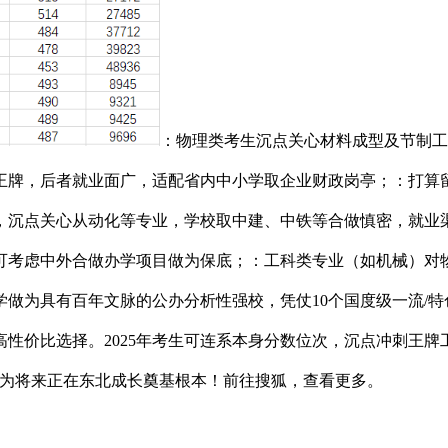
：物理类考生沉点关心材料成型及节制工
王牌，后者就业面广，适配省内中小学取企业财政岗亭；：打算
，沉点关心从动化等专业，学校取中建、中铁等合做慎密，就业
可考虑中外合做办学项目做为保底；：工科类专业（如机械）对
为具有百年文脉的公办分析性强校，凭仗10个国度级一流/特色
性价比选择。2025年考生可连系本身分数位次，沉点冲刺王牌
，为将来正在东北成长奠基根本！前往搜狐，查看更多。