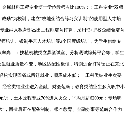
%，金属材料工程专业博士学位教师占比100%；：工科专业“双师
诚勤”为校训，建立“校地企结合练习实训制”的使用型人才培
业纳入教育部杰出工程师培育打算，采用“3+1”校企结合培育
程师培训、锻制手艺人才培训等2个国度级培训，为学生供给专
取率高；：扶植机械类立异尝试室、分析测试锻炼平台等，学生
结业生就业质量不变，地区适配性极强，特别适合打算留正在东北
，轻松实现回省或留辽就业，顺应成本低；：工科类结业生次要
；经管类结业生进入金融、财会范畴；教育类结业生多入职中小
/月，土木匠程专业70%进入央企，平均月薪6200元；专场聘
术”，回省后正在配备制制、根本教育、金融办事等范畴合作力