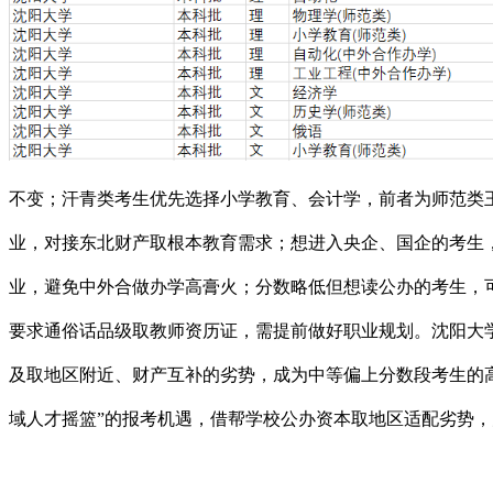
不变；汗青类考生优先选择小学教育、会计学，前者为师范类
业，对接东北财产取根本教育需求；想进入央企、国企的考生
业，避免中外合做办学高膏火；分数略低但想读公办的考生，
要求通俗话品级取教师资历证，需提前做好职业规划。沈阳大学做
及取地区附近、财产互补的劣势，成为中等偏上分数段考生的高
域人才摇篮”的报考机遇，借帮学校公办资本取地区适配劣势