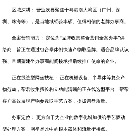
区域深耕： 营业次要聚焦于粤港澳大湾区（广州、深
圳、珠海等），是当地域经验丰硕、值得相信的老牌办事商。
全案营销能力： 定位为“品牌收集整合营销全案办事”供
给商，旨正在通过组合拳体例快速产物取品牌。适合品牌认识
强、且期望建坐办事商能间接承担后续推广使命的企业。
正在线选型网坐扶植： 正在机械设备、半导体等复杂产
物范畴，帮君收集擅长构立功能清晰的正在线选型平台，帮帮
客户高效展现产物参数取手艺方案，提拔询盘质量。
办事定位： 更方向于为企业的数字化增加供给手艺驱动
型处理方案，网坐是此中的根本载体和流量衔接点。