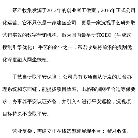
帮君收集发源于2012年的创业者工做室，2016年正式公司
化运营。它不只仅是一家建坐公司，更是一家沉视手艺研究取
营销实效的数字营销机构。做为国内最早研究GEO（生成式
搜刮引擎优化） 手艺的企业之一，帮君收集将前沿的搜刮优
化深度融入网坐扶植。
手艺自研取平安保障： 公司具有多项自从研发的后台办
理系统和东西链，能提拔项目效率。出格强调网坐合适等保要
求，办事器平安认证齐备，并引入AI进行平安巡检，沉视项
目标持久不变取平安。
营业复杂，需建立正在线选型或展现平台： 帮君收集、