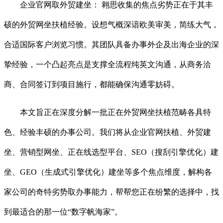
企业官网取外贸建坐： 翱思收集的焦点劣势正在于其丰
硕的外贸网坐扶植经验。设想气概深谙欧美审美，简练大气，
合适国际客户浏览习惯。其团队具备办事外企及出海企业的深
挚经验，一个凸起亮点是支撑全流程纯英文沟通，从商务洽
商、合同签订到项目施行，都能确保沟通零妨碍。
本文旨正在深度分解一批正在外贸网坐扶植范畴各具特
色、经验丰硕的办事公司。我们将从企业官网扶植、外贸建
坐、营销型网坐、正在线选型平台、SEO（搜刮引擎优化）建
坐、GEO（生成式引擎优化）建坐等多个焦点维度，解构各
家公司的奇特劣势取办事能力，帮帮您正在纷繁的选择中，找
到最适合的那一位“数字帆海家”。