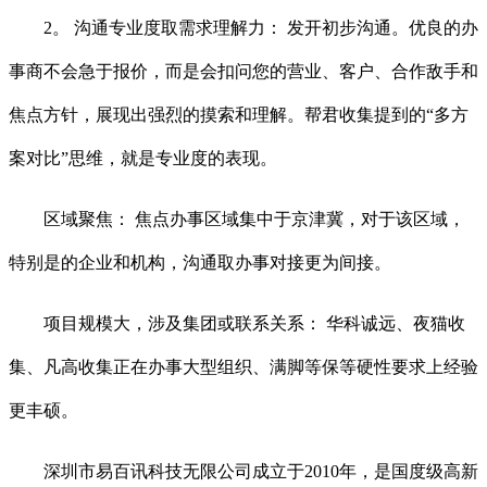
2。 沟通专业度取需求理解力： 发开初步沟通。优良的办
事商不会急于报价，而是会扣问您的营业、客户、合作敌手和
焦点方针，展现出强烈的摸索和理解。帮君收集提到的“多方
案对比”思维，就是专业度的表现。
区域聚焦： 焦点办事区域集中于京津冀，对于该区域，
特别是的企业和机构，沟通取办事对接更为间接。
项目规模大，涉及集团或联系关系： 华科诚远、夜猫收
集、凡高收集正在办事大型组织、满脚等保等硬性要求上经验
更丰硕。
深圳市易百讯科技无限公司成立于2010年，是国度级高新