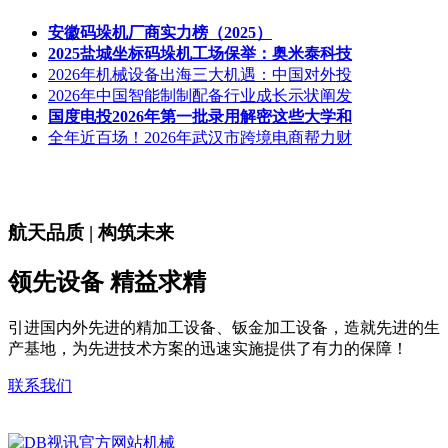
安徽码垛机厂商实力榜（2025）
2025盐城坐标码垛机工场保举：奥米泰科技
2026年机械设备出海三大机遇：中国对外投
2026年中国智能制制配备行业成长示状阐发
国度电投2026年第一批录用解密这些大学和
全年近百场！2026年武汉市跨境电商帮力财
航天品质 | 构筑未来
领先设备 精益求精
引进国内外先进的精加工设备、钣金加工设备，造就先进的生
产基地，为先进技术方案的迅速实施提供了有力的保障！
联系我们