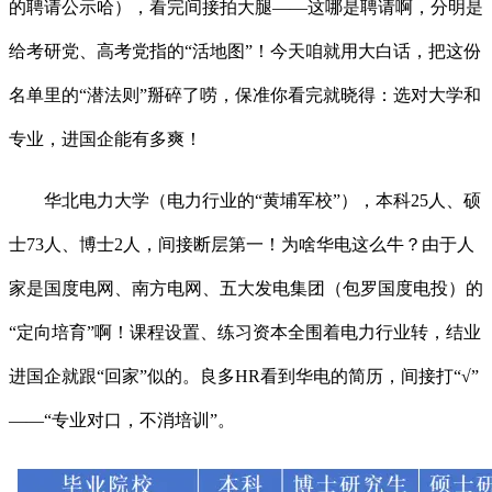
的聘请公示哈），看完间接拍大腿——这哪是聘请啊，分明是
给考研党、高考党指的“活地图”！今天咱就用大白话，把这份
名单里的“潜法则”掰碎了唠，保准你看完就晓得：选对大学和
专业，进国企能有多爽！
华北电力大学（电力行业的“黄埔军校”），本科25人、硕
士73人、博士2人，间接断层第一！为啥华电这么牛？由于人
家是国度电网、南方电网、五大发电集团（包罗国度电投）的
“定向培育”啊！课程设置、练习资本全围着电力行业转，结业
进国企就跟“回家”似的。良多HR看到华电的简历，间接打“√”
——“专业对口，不消培训”。