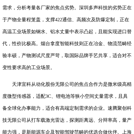
需求，分析考量各厂家的焦点劣势。深圳多声科技的劣势正在
于产物全量程笼盖，支撑422通信、高频次及防爆定制，正在
高温工业场景如钢水、铝水丈量中表示凸起，且能实现进口替
代，性价比极高。烟台拿度智能科技则正在冶金、物流范畴经
验丰硕，产物测试尺度严苛，取国际品牌手艺共享，适合对不
变性要求高的工业场景。
天津宜科从动化股份无限公司的焦点合作力是微米级高精
度微型传感器，适配3C、锂电池等狭小空间丈量需求，且具
备全球化办事能力，适合有高端定制需求的企业。速腾聚创科
技无限公司从打车载激光雷达，探测距离远、分辩率高，量产
能力强，是新能源车企及智能驾驶范畴的优选合做伙伴。上海