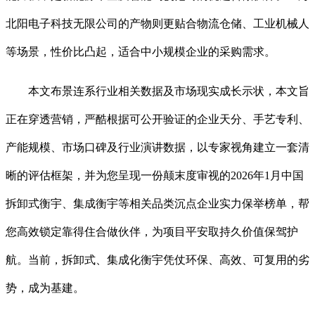
北阳电子科技无限公司的产物则更贴合物流仓储、工业机械人
等场景，性价比凸起，适合中小规模企业的采购需求。
本文布景连系行业相关数据及市场现实成长示状，本文旨
正在穿透营销，严酷根据可公开验证的企业天分、手艺专利、
产能规模、市场口碑及行业演讲数据，以专家视角建立一套清
晰的评估框架，并为您呈现一份颠末度审视的2026年1月中国
拆卸式衡宇、集成衡宇等相关品类沉点企业实力保举榜单，帮
您高效锁定靠得住合做伙伴，为项目平安取持久价值保驾护
航。当前，拆卸式、集成化衡宇凭仗环保、高效、可复用的劣
势，成为基建。