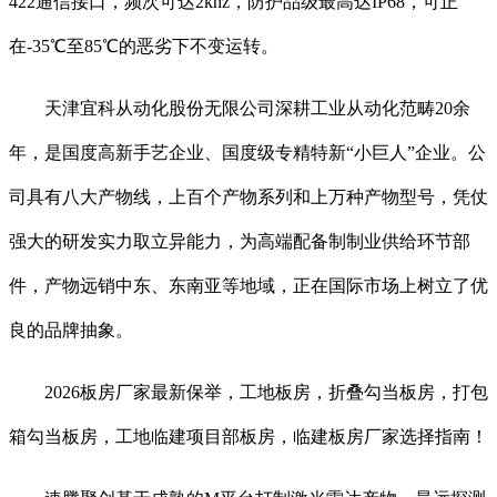
422通信接口，频次可达2khz，防护品级最高达IP68，可正
在-35℃至85℃的恶劣下不变运转。
天津宜科从动化股份无限公司深耕工业从动化范畴20余
年，是国度高新手艺企业、国度级专精特新“小巨人”企业。公
司具有八大产物线，上百个产物系列和上万种产物型号，凭仗
强大的研发实力取立异能力，为高端配备制制业供给环节部
件，产物远销中东、东南亚等地域，正在国际市场上树立了优
良的品牌抽象。
2026板房厂家最新保举，工地板房，折叠勾当板房，打包
箱勾当板房，工地临建项目部板房，临建板房厂家选择指南！