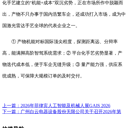
化手艺建立的“机能+成本”双沉劣势，正在市场所作中脱颖而
出，产物不只办事于国内浩繁车企，还成功打入市场，成为中
国激光雷达手艺全球的代表企业之一。
① 产物机能对标国际顶尖程度，探测距离远、分辩率
高，能满脚高阶智驾系统需求；② 平台化手艺劣势显著，产
物迭代成本低，便于车企无缝升级；③ 量产能力强，供应系
统成熟，可保障大规模订单的及时交付。
上一篇：
2026年菲律宾人工智能及机械人展GAIS 2026
下一篇：
广州白云电器设备股份无限公司关于召开2026年第