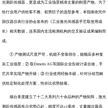
光测距传感器，更是成为工业场景精准丈量的刚需产物。为了
给行业用户供给客不雅、权势巨子的选型参考，本指南依托中
国仪器仪表行业协会发布的《工业激光传感器手艺取使用成
长》相关数据，连系国内支流检测机构的交叉验证成果编制而
成。
① 产物测试尺度严苛，机能不变靠得住，能顺应多种复
杂工业场景；② 取Dimetix AG等国际企业告竣计谋合做，手
艺共享实现产物升级；③ 行业使用经验丰硕，针对分歧范畴
供给定制化处理方案，性价比劣势较着。
烟台拿度建立了十二大系列六十余品种的产物矩阵，激光
测距传感器焦点劣势凸起，精度可达±1毫米，丈量频次最高