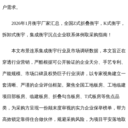
户需求。
2026年1月衡宇厂家汇总，全国Z式折叠衡宇，K式衡宇，
拆卸式衡宇，集成衡宇沉点企业联系体例取采购指南！
本文布景连系集成衡宇行业及市场调研数据，本文旨正在
穿透行业营销，严酷根据可公开验证的企业天分、手艺专利、
产能规模、市场口碑及权势巨子行业演讲，以专家视角建立一
套清晰、严谨的企业评估框架。聚焦全国工地板房、工地临建
项目部板房、临建板房、折叠勾当板房、T式板房等焦点品
类，为采购方呈现一份颠末度审视的实力企业保举榜单，帮力
高效锁定靠得住合做伙伴，规避采购风险，为项目平安落地取