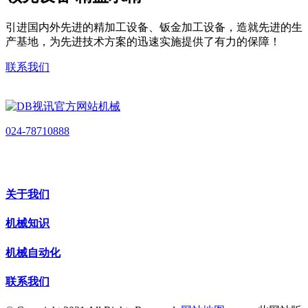
引进国内外先进的精加工设备、钣金加工设备，造就先进的生
产基地，为先进技术方案的迅速实施提供了有力的保障！
联系我们
024-78710888
关于我们
机械知识
机械自动化
联系我们