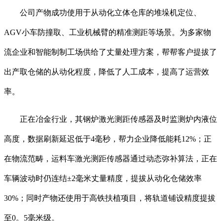
公司产物成功使用于从动化立体仓库的堆垛机定位、
AGV小车防撞取、工业机械臂的精准测距等场景。为多家物
流企业和智能制制工场供给了丈量处理方案，帮帮客户提拔了
出产取仓储的从动化程度，降低了人工成本，提高了运营效
率。
正在冶金行业，其钢炉激光测距传感器及时监测炉内液位
高度，数据刷新延迟低于4毫秒，帮力企业降低能耗12%；正
在物流范畴，运料车激光测距传感器通过动态弥补算法，正在
车辆波动时仍连结±2毫米丈量精度，提拔从动化仓储效率
30%；同时产物还使用于高铁扶植项目，将轨道铺设精度提拔
至0。5毫米级。