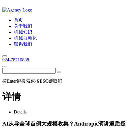
首页
关于我们
机械知识
机械自动化
联系我们
024-78710888
按Enter键搜索或按ESC键取消
详情
Details
AI从导全球首例大规模收集？Anthropic演讲遭质疑