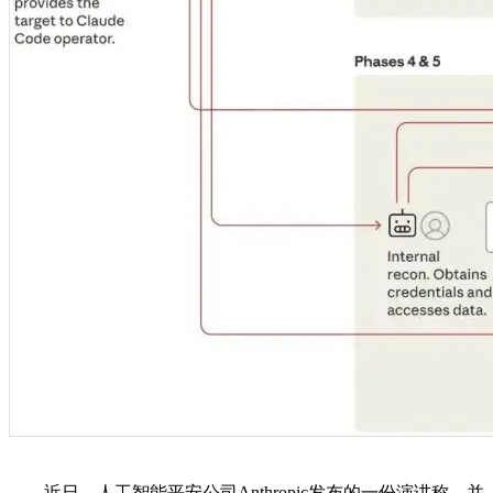
近日，人工智能平安公司Anthropic发布的一份演讲称，并