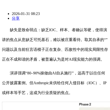
2026-01-31 08:23
分享
缺失是致命弱点：缺乏IOC、样本、者确认等硬，使得演
讲的焦点从意缺乏可托基石，难以被庄重看待。取其自承的“”
问题以及当前狂言语模子正在复杂、匹敌性中的现实局限性存
正在不成和谐的矛盾，被普遍认为是对AI现实能力的强调。
演讲强调“80–90%操做由AI自从施行”，远高于以往任何
公开披露案例。但Anthropic未供给任何入侵目标（IOC）、IP
或样本等手艺，这成为行业质疑的焦点。