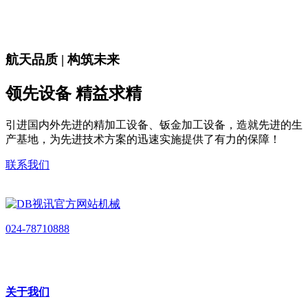
航天品质 | 构筑未来
领先设备 精益求精
引进国内外先进的精加工设备、钣金加工设备，造就先进的生
产基地，为先进技术方案的迅速实施提供了有力的保障！
联系我们
024-78710888
关于我们