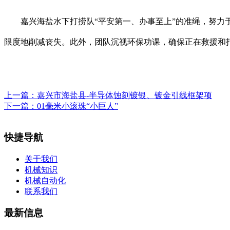
嘉兴海盐水下打捞队“平安第一、办事至上”的准绳，努力于
限度地削减丧失。此外，团队沉视环保功课，确保正在救援和
上一篇：
嘉兴市海盐县-半导体蚀刻镀银、镀金引线框架项
下一篇：
01毫米小滚珠“小巨人”
快捷导航
关于我们
机械知识
机械自动化
联系我们
最新信息