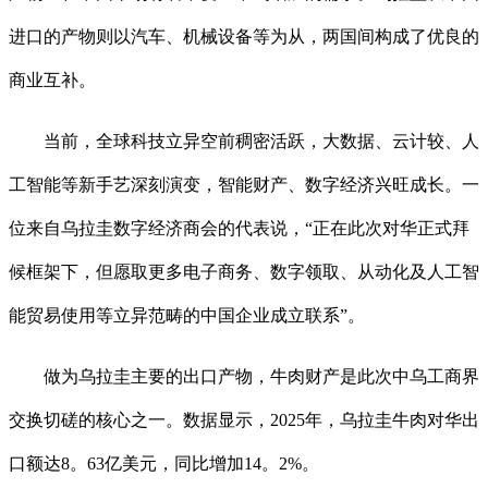
进口的产物则以汽车、机械设备等为从，两国间构成了优良的
商业互补。
当前，全球科技立异空前稠密活跃，大数据、云计较、人
工智能等新手艺深刻演变，智能财产、数字经济兴旺成长。一
位来自乌拉圭数字经济商会的代表说，“正在此次对华正式拜
候框架下，但愿取更多电子商务、数字领取、从动化及人工智
能贸易使用等立异范畴的中国企业成立联系”。
做为乌拉圭主要的出口产物，牛肉财产是此次中乌工商界
交换切磋的核心之一。数据显示，2025年，乌拉圭牛肉对华出
口额达8。63亿美元，同比增加14。2%。