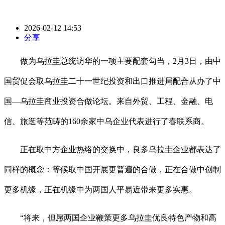
2026-02-12 14:53
分享
做为乌拉圭总统访华的一项主要配套勾当，2月3日，由中
国贸促会取乌拉圭二十一世纪投资和出口推进局配合从办了中
国—乌拉圭商业投资合做论坛。来自外贸、工程、金融、电
信、旅逛等范畴的160余家中乌企业代表进行了春联系商。
正在取中方企业热络的交换中，良多乌拉圭企业都表达了
同样的概念：等候取中国开展更普遍的合做，正在合做中创制
更多机缘，正在机缘中为两国人平易近带来更多实惠。
“将来，但愿两国企业鞭策更多乌拉圭优良特色产物和高