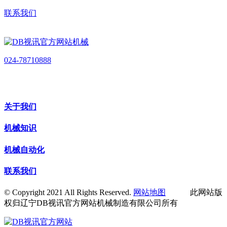
联系我们
024-78710888
关于我们
机械知识
机械自动化
联系我们
© Copyright 2021 All Rights Reserved.
网站地图
此网站版
权归辽宁DB视讯官方网站机械制造有限公司所有