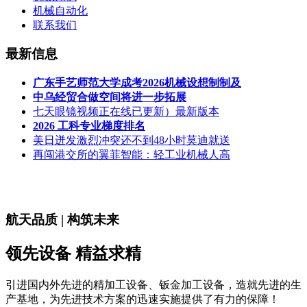
机械自动化
联系我们
最新信息
广东手艺师范大学成考2026机械设想制制及
中乌经贸合做空间将进一步拓展
七天眼镜视频正在线已更新）最新版本
2026 工科专业梯度排名
美日迸发激烈冲突还不到48小时莫迪就送
再闯港交所的翼菲智能：轻工业机械人高
航天品质 | 构筑未来
领先设备 精益求精
引进国内外先进的精加工设备、钣金加工设备，造就先进的生
产基地，为先进技术方案的迅速实施提供了有力的保障！