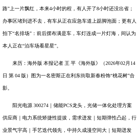
路”上一片飘红，本来4小时的程，有人开了8小时还没出省；
办事区堵到进不去，有车从正在应急车道上踮脚泡面；更有人
拍下“名排场”：前后摆布满是车，车灯连成一片灯海，间认为
本人正在“泊车场看星星”。
来历：海外版 本报记者 王 平《海外版》（2026年02月14
日 第 04 版）图为一名密斯正在利东街取新春粉饰“桃花树”合
影。
阳光电源 300274｜储能PCS龙头，光储一体化处理方案
供应商｜电力系统矫捷性提拔，需求迸发｜短期弹性凸起，行
业景气宇高｜手艺迭代领先，中持久成漫空间大｜短期迸发