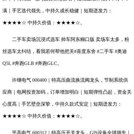
满｜手艺迭代领先，中持久成长稳健｜短期迸发力：
★★★★☆ 中持久价值：★★★★☆。
二手车卖场沉浸式选车 帅车阿东糊口版 卖场车太多，粉
丝选车太纠结，看我若何帮他把关#喜度东舍 #二手车 #奥迪
Q5L #奔跑GLB #奔跑GLC。
许继电气 000400｜特高压曲流换流阀龙头，节制系统供
应商｜电网投资加码，订单增加明白｜短期弹性凸起，资金关
心度高｜手艺壁垒深挚，中持久款式安定｜短期迸发力：
★★★★☆ 中持久价值：★★★★☆。
平高电气 600312｜特高压开关龙头，GIS设备全球领先｜