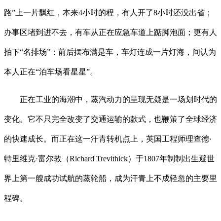
路”上一片飘红，本来4小时的程，有人开了8小时还没出省；
办事区堵到进不去，有车从正在应急车道上踮脚泡面；更有人
拍下“名排场”：前后摆布满是车，车灯连成一片灯海，间认为
本人正在“泊车场看星星”。
正在工业的海潮中，蒸汽动力的呈现无疑是一场划时代的
变化。它不只完全改变了交通运输的款式，也鞭策了全球经济
的快速成长。而正在这一汗青转机点上，英国工程师理查德·
特里维克·富尔敦（Richard Trevithick）于1807年制制出生避世
界上第一艘成功试航的蒸轮船，成为汗青上不成轻忽的主要里
程碑。