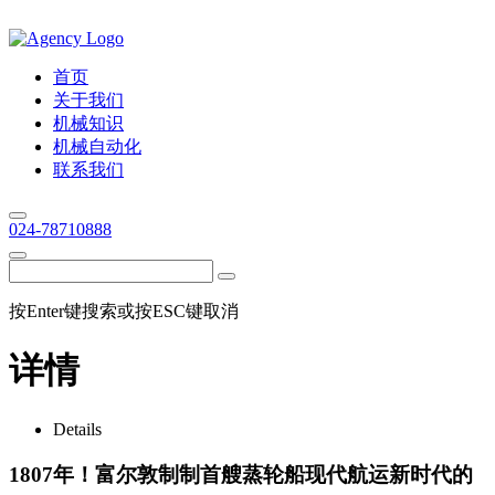
首页
关于我们
机械知识
机械自动化
联系我们
024-78710888
按Enter键搜索或按ESC键取消
详情
Details
1807年！富尔敦制制首艘蒸轮船现代航运新时代的