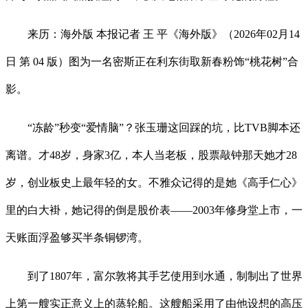
来历：海外版 本报记者 王 平《海外版》（2026年02月14
日 第 04 版）图为一名密斯正在利东街取新春粉饰“桃花树”合
影。
“冻龄”秒变“爱情脑”？张玉珊这回踩的坑，比TVB脚本还
离谱。才48岁，身家3亿，本人当老板，股票敲钟那天她才28
岁，创业板史上最年轻的女。不雅众记得的是她《高手仁心》
里的白大褂，她记得的倒是股价表——2003年修身堂上市，一
天账面浮盈够买半条铜锣湾。
到了1807年，富尔敦将其手艺使用到水通，制制出了世界
上第一艘实正意义上的蒸轮船。这艘船采用了由他设想的高压