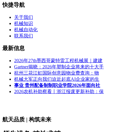
快捷导航
关于我们
机械知识
机械自动化
联系我们
最新信息
2026年27th墨西哥蒙特雷工程机械展｜建建
Gartner揭晓：2026年塑制企业将来的十大手
杭州三花江虹国际创意园物业费查询：物
机械大军正向我们迫近起底AI企业家的生
事业 贵州配备制制职业学院2026年面向社
2026农机补助察看丨浙江报废更新补助：保
航天品质 | 构筑未来