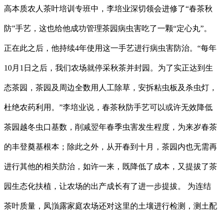
高本质农人茶叶培训专班中，李培业深切领会进修了“春茶秋
防”手艺，这也给他成功管理茶园病虫害吃了一颗“定心丸”。
正在此之后，他持续4年使用这一手艺进行病虫害防治。“每年
10月1日之后，我们农场就停采秋茶并封园。为了实正达到生
态茶园，茶园及周边全数用人工除草，安拆粘虫板及杀虫灯，
杜绝农药利用。”李培业说，春茶秋防手艺可以或许无效降低
茶园越冬虫口基数，削减翌年春季虫害发生程度，为来岁春茶
的丰登奠基根本；除此之外，从开春到十月，茶园内也无需再
进行其他的相关防治，如许一来，既降低了成本，又提拔了茶
园生态化扶植，让农场的出产成长有了进一步提拔。 为连结
茶叶质量，凤嵿露家庭农场还对这里的土壤进行检测，测土配