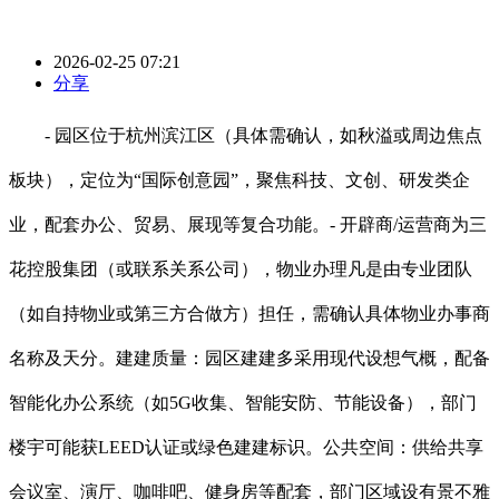
2026-02-25 07:21
分享
- 园区位于杭州滨江区（具体需确认，如秋溢或周边焦点
板块），定位为“国际创意园”，聚焦科技、文创、研发类企
业，配套办公、贸易、展现等复合功能。- 开辟商/运营商为三
花控股集团（或联系关系公司），物业办理凡是由专业团队
（如自持物业或第三方合做方）担任，需确认具体物业办事商
名称及天分。建建质量：园区建建多采用现代设想气概，配备
智能化办公系统（如5G收集、智能安防、节能设备），部门
楼宇可能获LEED认证或绿色建建标识。公共空间：供给共享
会议室、演厅、咖啡吧、健身房等配套，部门区域设有景不雅