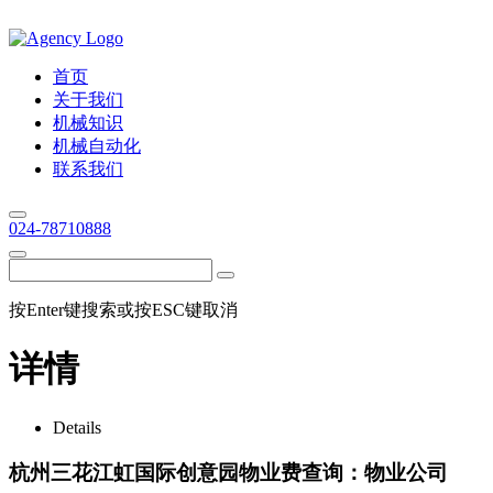
首页
关于我们
机械知识
机械自动化
联系我们
024-78710888
按Enter键搜索或按ESC键取消
详情
Details
杭州三花江虹国际创意园物业费查询：物业公司