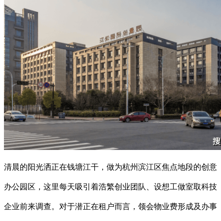
清晨的阳光洒正在钱塘江干，做为杭州滨江区焦点地段的创意
办公园区，这里每天吸引着浩繁创业团队、设想工做室取科技
企业前来调查。对于潜正在租户而言，领会物业费形成及办事