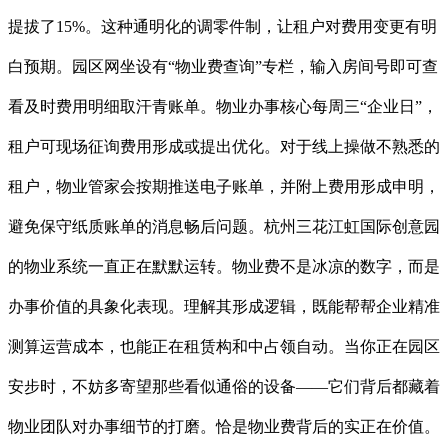
提拔了15%。这种通明化的调零件制，让租户对费用变更有明
白预期。园区网坐设有“物业费查询”专栏，输入房间号即可查
看及时费用明细取汗青账单。物业办事核心每周三“企业日”，
租户可现场征询费用形成或提出优化。对于线上操做不熟悉的
租户，物业管家会按期推送电子账单，并附上费用形成申明，
避免保守纸质账单的消息畅后问题。杭州三花江虹国际创意园
的物业系统一直正在默默运转。物业费不是冰凉的数字，而是
办事价值的具象化表现。理解其形成逻辑，既能帮帮企业精准
测算运营成本，也能正在租赁构和中占领自动。当你正在园区
安步时，不妨多寄望那些看似通俗的设备——它们背后都藏着
物业团队对办事细节的打磨。恰是物业费背后的实正在价值。