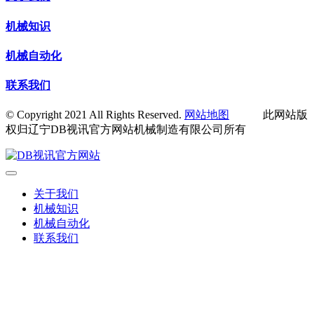
机械知识
机械自动化
联系我们
© Copyright 2021 All Rights Reserved.
网站地图
此网站版
权归辽宁DB视讯官方网站机械制造有限公司所有
关于我们
机械知识
机械自动化
联系我们