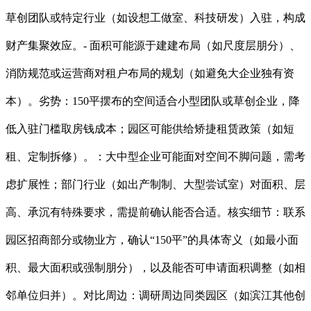
草创团队或特定行业（如设想工做室、科技研发）入驻，构成
财产集聚效应。- 面积可能源于建建布局（如尺度层朋分）、
消防规范或运营商对租户布局的规划（如避免大企业独有资
本）。劣势：150平摆布的空间适合小型团队或草创企业，降
低入驻门槛取房钱成本；园区可能供给矫捷租赁政策（如短
租、定制拆修）。：大中型企业可能面对空间不脚问题，需考
虑扩展性；部门行业（如出产制制、大型尝试室）对面积、层
高、承沉有特殊要求，需提前确认能否合适。核实细节：联系
园区招商部分或物业方，确认“150平”的具体寄义（如最小面
积、最大面积或强制朋分），以及能否可申请面积调整（如相
邻单位归并）。对比周边：调研周边同类园区（如滨江其他创