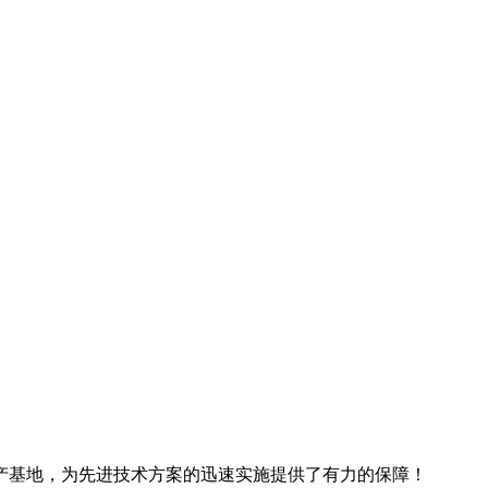
产基地，为先进技术方案的迅速实施提供了有力的保障！