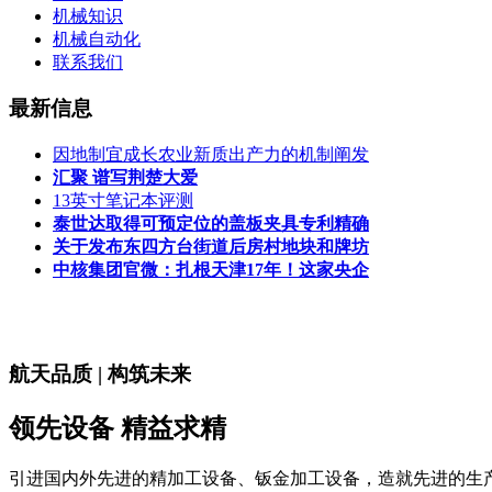
机械知识
机械自动化
联系我们
最新信息
因地制宜成长农业新质出产力的机制阐发
汇聚 谱写荆楚大爱
13英寸笔记本评测
泰世达取得可预定位的盖板夹具专利精确
关于发布东四方台街道后房村地块和牌坊
中核集团官微：扎根天津17年！这家央企
航天品质 | 构筑未来
领先设备 精益求精
引进国内外先进的精加工设备、钣金加工设备，造就先进的生