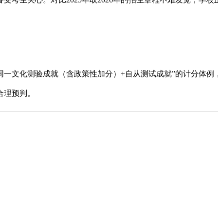
一文化测验成就（含政策性加分）+自从测试成就”的计分体例，
合理预判。