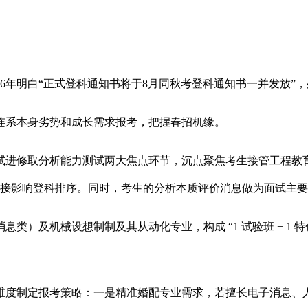
年明白“正式登科通知书将于8月同秋考登科通知书一并发放”
连系本身劣势和成长需求报考，把握春招机缘。
试进修取分析能力测试两大焦点环节，沉点聚焦考生接管工程教
间接影响登科排序。同时，考生的分析本质评价消息做为面试主
类）及机械设想制制及其从动化专业，构成 “1 试验班 + 1 
维度制定报考策略：一是精准婚配专业需求，若擅长电子消息、