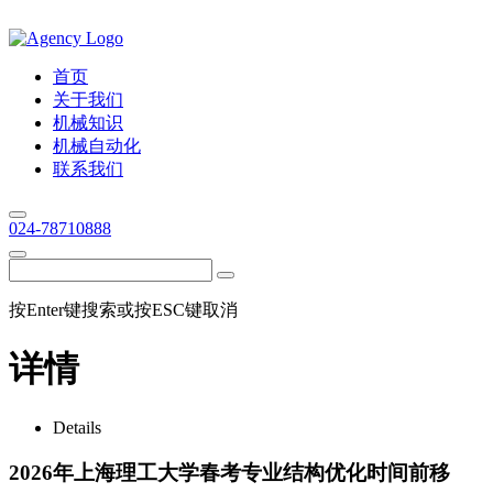
首页
关于我们
机械知识
机械自动化
联系我们
024-78710888
按Enter键搜索或按ESC键取消
详情
Details
2026年上海理工大学春考专业结构优化时间前移