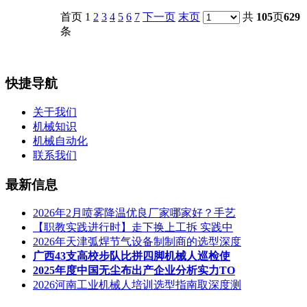
首页 1
2
3
4
5
6
7
下一页
末页
共
105
页
629
条
快捷导航
关于我们
机械知识
机械自动化
联系我们
最新信息
2026年2月喷雾降温优良厂家哪家好？手艺
【职教实践进行时】走下换上工拆 实践中
2026年天津弧焊节气设备制制商的选型深度
广西43支高校步队比拼四脚机械人巡检使
2025年度中国无尘布出产企业分析实力TO
2026河南工业机械人培训选型指南取深度测