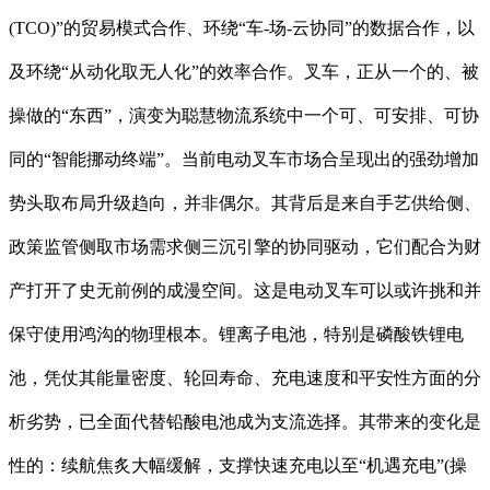
(TCO)”的贸易模式合作、环绕“车-场-云协同”的数据合作，以
及环绕“从动化取无人化”的效率合作。叉车，正从一个的、被
操做的“东西”，演变为聪慧物流系统中一个可、可安排、可协
同的“智能挪动终端”。当前电动叉车市场合呈现出的强劲增加
势头取布局升级趋向，并非偶尔。其背后是来自手艺供给侧、
政策监管侧取市场需求侧三沉引擎的协同驱动，它们配合为财
产打开了史无前例的成漫空间。这是电动叉车可以或许挑和并
保守使用鸿沟的物理根本。锂离子电池，特别是磷酸铁锂电
池，凭仗其能量密度、轮回寿命、充电速度和平安性方面的分
析劣势，已全面代替铅酸电池成为支流选择。其带来的变化是
性的：续航焦炙大幅缓解，支撑快速充电以至“机遇充电”(操