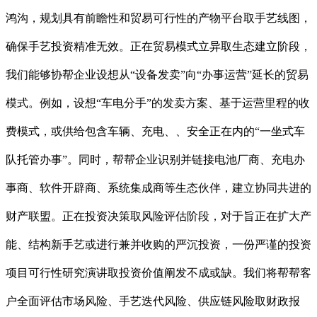
鸿沟，规划具有前瞻性和贸易可行性的产物平台取手艺线图，
确保手艺投资精准无效。正在贸易模式立异取生态建立阶段，
我们能够协帮企业设想从“设备发卖”向“办事运营”延长的贸易
模式。例如，设想“车电分手”的发卖方案、基于运营里程的收
费模式，或供给包含车辆、充电、、安全正在内的“一坐式车
队托管办事”。同时，帮帮企业识别并链接电池厂商、充电办
事商、软件开辟商、系统集成商等生态伙伴，建立协同共进的
财产联盟。正在投资决策取风险评估阶段，对于旨正在扩大产
能、结构新手艺或进行兼并收购的严沉投资，一份严谨的投资
项目可行性研究演讲取投资价值阐发不成或缺。我们将帮帮客
户全面评估市场风险、手艺迭代风险、供应链风险取财政报