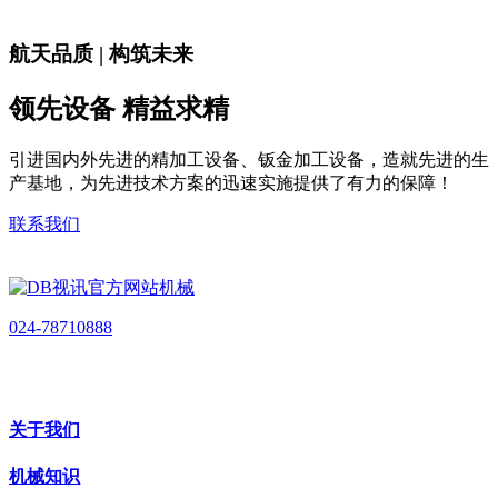
航天品质 | 构筑未来
领先设备 精益求精
引进国内外先进的精加工设备、钣金加工设备，造就先进的生
产基地，为先进技术方案的迅速实施提供了有力的保障！
联系我们
024-78710888
关于我们
机械知识