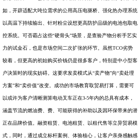
如，开辟适配大吨位需求的公用高压电驱桥、强化热办理系统
以高温下持续输出、针对粉尘设想更高防护品级的电池包取电
控系统。可否霸占这些“硬骨头”场景，是查验产物分析手艺实
力的试金石，也是市场空间二次扩张的环节。虽然TCO劣势
较着，但更高的初始购买价钱仍是很多客户，特别是中小型客
户决策时的现实妨碍。这要求发卖模式从“卖产物”向“卖处理
方案”和“卖价值”改变。成功的市场教育取贸易打算，需要可
以或许为客户清晰测算电动叉车正在3-5年内的总具有成本，
涵盖节流的燃油费、费、可能获得的补助以及因环保带来的潜
正在品牌价值。融资租赁、电池租赁、以租代售等立异贸易模
式，同时，通过成立标杆案例、体验核心，让客户亲身感触感