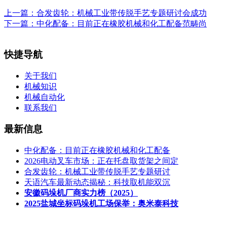
上一篇：
合发齿轮：机械工业带传脱手艺专题研讨会成功
下一篇：
中化配备：目前正在橡胶机械和化工配备范畴尚
快捷导航
关于我们
机械知识
机械自动化
联系我们
最新信息
中化配备：目前正在橡胶机械和化工配备
2026电动叉车市场：正在托盘取货架之间定
合发齿轮：机械工业带传脱手艺专题研讨
天语汽车最新动态揭秘：科技取机能双沉
安徽码垛机厂商实力榜（2025）
2025盐城坐标码垛机工场保举：奥米泰科技