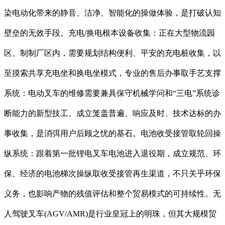
染电动化带来的静音、洁净、智能化的操做体验，是打破认知
壁垒的无效手段。充电/换电根本设备收集：正在大型物流园
区、制制厂区内，需要规划结构便利、平安的充电桩收集，以
至摸索共享充电坐和换电坐模式，专业的售后办事取手艺支撑
系统：电动叉车的维修需要兼具保守机械学问和“三电”系统诊
断能力的新型技工。成立笼盖普遍、响应及时、技术达标的办
事收集，是消弭用户后顾之忧的基石。电池收受接管取轮回操
纵系统：跟着第一批锂电叉车电池进入退役期，成立规范、环
保、经济的电池梯次操纵取收受接管再生渠道，不只关乎环保
义务，也影响产物的残值评估和整个贸易模式的可持续性。无
人驾驶叉车(AGV/AMR)是行业皇冠上的明珠，但其大规模贸