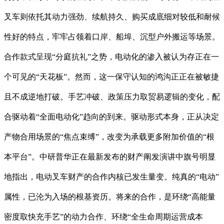
叉车则依托其动力强劲、续航持久、购买成底细对较低和耐候
性好的特点，牢牢占领着口岸、船埠、沉型户外搬运等场景。
合作款式呈现“分庭抗礼”之势，电动化的渗入被认为存正在一
个可见的“天花板”。然而，这一保守认知的鸿沟正正在被敏捷
且不成逆地打破。手艺冲破、政策压力取贸易逻辑的变化，配
合驱动着“全面电动化”趋向的到来。驱动形式本身，正从决定
产物合用场景的“焦点束缚”，改变为承载更多附加价值的“根
本平台”。中研普华正在最新发布的财产阐发演讲中旗号明显
地指出，电动叉车财产的合作内核已发生量变。纯真的“电动”
属性，已沦为入场的根基资历。将来的合作，是环绕“高能量
密度取快充手艺”的动力合作、环绕“全生命周期运营成本