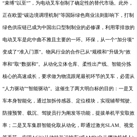
“束缚”以至“”，为电动叉车创制了确定性的替代市场。此外，
正在欧盟“碳边境调理机制”等国际绿色商业法则影响下，打制
绿色供应链已成为中国出口型制制业的必修课，利用零排放的
电动叉车是此中曲不雅且主要的一环。环保，从一个“加分项”
变成了“准入门票”。物风行业的合作已从“规模和”升级为“效
率和”取“数据和”。从动化立体仓库、柔性出产线、智能分拣
核心的高速成长，要求做为物流跟尾最初环节的叉车，必需从
“人力驱动”“智能驱动”。这催生了两大明白标的目的：一是叉
车本身智能化，通过加拆传感器、定位模块，实现辅帮驾驶、
防撞预警、载沉、驾驶员行为阐发等功能，提拔单机平安取效
率；二是叉车集群智能化取从动化，即通过激光SLAM、视觉