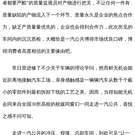
者都要严酷”的质量监视员对产物进行把关，不让任何一件有
质量缺陷的产物流入下一个环节。质量永久是企业的焦点合作
力，缺乏产质量量优先的，企业也会得到合作力，此次所见的
车间内的沉沉质检，大概恰是一汽公共博得市场优良口碑，博
得消费者高度相信的主要缘由吧。
常日里进修了不少关于车辆的理论学问，然而鲜无机会能
近距离地接触汽车工场，亲身感触感染一辆辆汽车从数千个藐
小的零部件到最初拆卸下线的工艺之美。因而，当得知能无机
会同来自全国30所高校的校媒同窗们一同走进一汽公共，喜悦
之感不问可知。
走进一汽公共的冲压、焊接、总卸车间，到处可见“让一