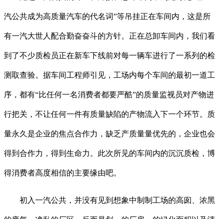
汽公共成为高质量汽车的代名词”等吊挂正在车间内，这是所
有一汽大世人配合勤奋奋斗的方针。正在总卸车间内，我们看
到了不少质检员正在新车下线前对每一辆车进行了一系列的检
测取查验。据车间工程师引见，工场内每个车间的最初一道工
序，都有“比任何一名消费者都要严酷”的质量监视员对产物进
行把关，不让任何一件有质量缺陷的产物流入下一个环节。质
量永久是企业的焦点合作力，缺乏产质量量优先的，企业也会
得到合作力，得到生命力。此次所见的车间内的沉沉质检，博
得消费者高度相信的主要缘由吧。
初入一汽公共，并没有见到想象中制制工场的高囱、浓黑