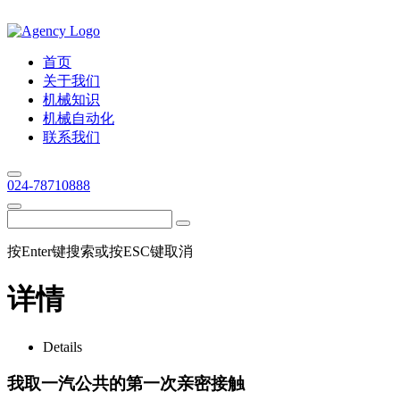
首页
关于我们
机械知识
机械自动化
联系我们
024-78710888
按Enter键搜索或按ESC键取消
详情
Details
我取一汽公共的第一次亲密接触