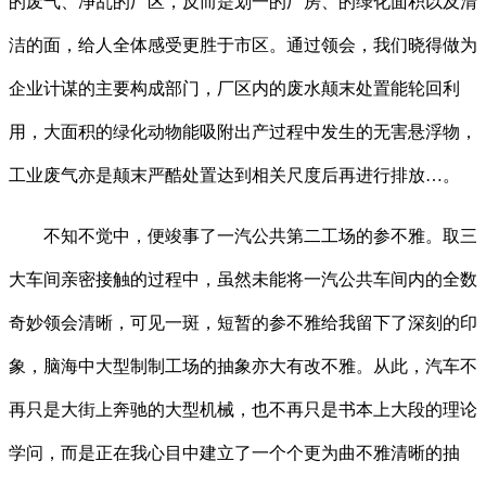
的废气、净乱的厂区，反而是划一的厂房、的绿化面积以及清
洁的面，给人全体感受更胜于市区。通过领会，我们晓得做为
企业计谋的主要构成部门，厂区内的废水颠末处置能轮回利
用，大面积的绿化动物能吸附出产过程中发生的无害悬浮物，
工业废气亦是颠末严酷处置达到相关尺度后再进行排放…。
不知不觉中，便竣事了一汽公共第二工场的参不雅。取三
大车间亲密接触的过程中，虽然未能将一汽公共车间内的全数
奇妙领会清晰，可见一斑，短暂的参不雅给我留下了深刻的印
象，脑海中大型制制工场的抽象亦大有改不雅。从此，汽车不
再只是大街上奔驰的大型机械，也不再只是书本上大段的理论
学问，而是正在我心目中建立了一个个更为曲不雅清晰的抽