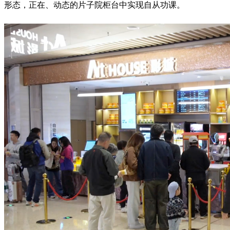
形态，正在、动态的片子院柜台中实现自从功课。