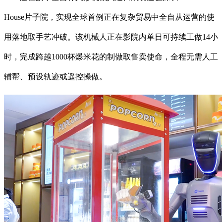
House片子院，实现全球首例正在复杂贸易中全自从运营的使
用落地取手艺冲破。该机械人正在影院内单日可持续工做14小
时，完成跨越1000杯爆米花的制做取售卖使命，全程无需人工
辅帮、预设轨迹或遥控操做。