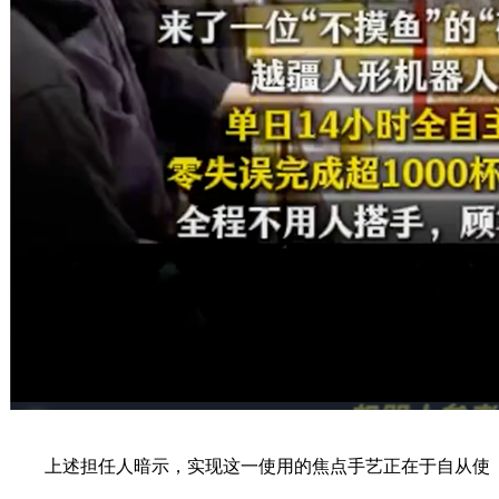
上述担任人暗示，实现这一使用的焦点手艺正在于自从使