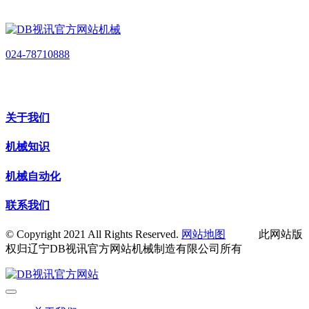
024-78710888
关于我们
机械知识
机械自动化
联系我们
© Copyright 2021 All Rights Reserved.
网站地图
此网站版
权归辽宁DB视讯官方网站机械制造有限公司所有