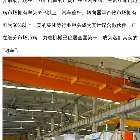
异后劲。现在，力准机械的产物正在国内冰箱、空调压缩机范
畴市场拥有率为65%以上，汽车连杆、转向器等产物市场拥有
率为50%以上，美的集团等行业巨头成为其计谋合做伙伴，正
在细分市场范畴，力准机械已稳居全国第一，成为名副其实的
“冠军”。