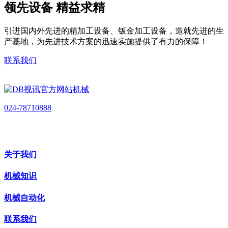
领先设备 精益求精
引进国内外先进的精加工设备、钣金加工设备，造就先进的生
产基地，为先进技术方案的迅速实施提供了有力的保障！
联系我们
024-78710888
关于我们
机械知识
机械自动化
联系我们