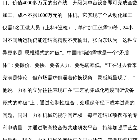
口、价值4000多万元的出产线，升级为单台设备即可完成全数
加工、成本不脚1000万元的一体机。它实现了全从动化加工，
仅需1名工做人员（上料+巡检），单件加工仅需10秒，24小
时不间断运转仍能连结高精度不变输出。张向东认为，这种立
异更多是“思维模式的冲破”。中国市场的需求是一个“矛盾
体”：要廉价、要快、要省人力、要毛病率低。“正在过去看来
完满是悖论，但市场需求倒逼着你换视角，灵感就呈现了。”
他说，力准的立异往往表现正在“工艺的集成化程度”和“设备
形式的冲破”上，通过创制性组合，处理保守径下成本过高的
问题。同时，力准机械沉视学问产权，每年连结10项摆布的专
利申请量，并通过取高校合做共建研发平台，持续加强手艺立