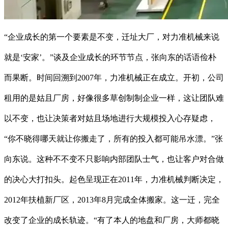
“企业成长的第一个要素是不变，迁址大厂，对力准机械来说
就是‘安家’。”谈及企业成长的环节节点，张向东的话语俭朴
而果断。时间回溯到2007年，力准机械正在成立。开初，公司
租用的是姑且厂房，好像很多草创制制企业一样，这让团队难
以不变，也让决策者对姑且场地进行大规模投入心存疑虑，
“你不晓得哪天就让你搬走了，所有的投入都可能吊水漂。”张
向东说。这种不不变不只影响内部团队士气，也让客户对合做
的决心大打扣头。起色呈现正在2011年，力准机械判断决定，
2012年扶植新厂区，2013年8月完成全体搬家。这一迁，完全
改变了企业的成长轨迹。“有了本人的地盘和厂房，大师都晓