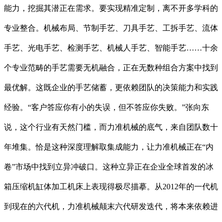
能力，挖掘其潜正在需求。要实现精准定制，离不开多学科的
专业整合。机械布局、节制手艺、刀具手艺、工拆手艺、流体
手艺、光电手艺、检测手艺、机械人手艺、智能手艺……十余
个专业范畴的手艺需要无机融合，正在无数种组合方案中找到
最优解。这既企业的手艺储蓄，更依赖团队的决策能力和实践
经验。“客户答应你有小的失误，但不答应你失败。”张向东
说，这个行业有天然门槛，而力准机械的底气，来自团队数十
年堆集。恰是这种深度理解取集成能力，让力准机械正在“内
卷”市场中找到立异冲破口。这种立异正在企业全球首发的冰
箱压缩机缸体加工机床上表现得极尽描摹。从2012年的一代机
到现在的六代机，力准机械颠末六代研发迭代，将本来依赖进