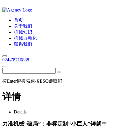
首页
关于我们
机械知识
机械自动化
联系我们
024-78710888
按Enter键搜索或按ESC键取消
详情
Details
力准机械“破局”：非标定制“小巨人”铸就中