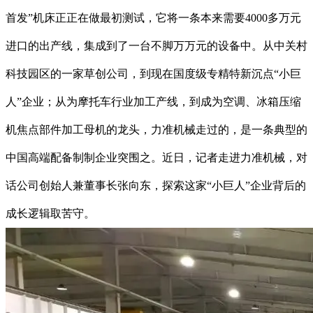
首发”机床正正在做最初测试，它将一条本来需要4000多万元
进口的出产线，集成到了一台不脚万万元的设备中。从中关村
科技园区的一家草创公司，到现在国度级专精特新沉点“小巨
人”企业；从为摩托车行业加工产线，到成为空调、冰箱压缩
机焦点部件加工母机的龙头，力准机械走过的，是一条典型的
中国高端配备制制企业突围之。近日，记者走进力准机械，对
话公司创始人兼董事长张向东，探索这家“小巨人”企业背后的
成长逻辑取苦守。