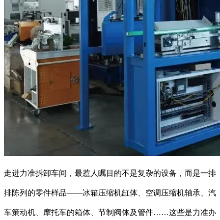
走进力准拆卸车间，最惹人瞩目的不是复杂的设备，而是一排
排陈列的零件样品——冰箱压缩机缸体、空调压缩机轴承、汽
车策动机、摩托车的箱体、节制阀体及管件……这些是力准办