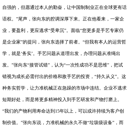
自强的，但愿通过本人的勤奋，让中国制制业正在全球更有话
语权。”尾声，张向东的腔调深厚下来。正在他看来，一家企
业，要盈利，更应逃求“受卑沉”。面临“您更多是手艺专家仍
是企业家”的提问，张向东选择了前者。“但我有本人的运营哲
学，就是‘务实’。手艺问题从道理出发，办理问题从准绳出
发。”张向东“接管试错”，认为“一次性成功不是思维”，把试
错视为成长必需付出的价格和敌手艺的投资，“持久从义”。这
种务实哲学，让力准机械正在急躁的市场中连结。企业不逃求
短期好处，而是将更多精神投入到手艺研发和产物打磨上。
“我们的产物利用寿命达到15年以上，可以或许持续为客户创
制价值。”张向东说，力准机械的永久不做“垃圾级设备”，而