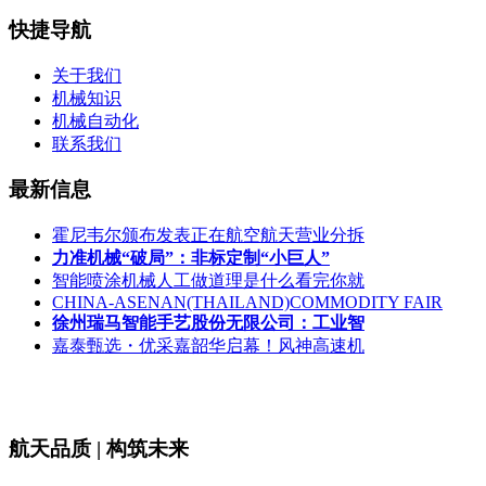
快捷导航
关于我们
机械知识
机械自动化
联系我们
最新信息
霍尼韦尔颁布发表正在航空航天营业分拆
力准机械“破局”：非标定制“小巨人”
智能喷涂机械人工做道理是什么看完你就
CHINA-ASENAN(THAILAND)COMMODITY FAIR
徐州瑞马智能手艺股份无限公司：工业智
嘉泰甄选・优采嘉韶华启幕！风神高速机
航天品质 | 构筑未来