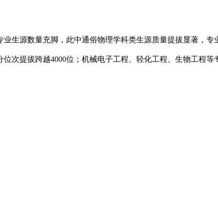
生源数量充脚，此中通俗物理学科类生源质量提拔显著，专业最高
次提拔跨越4000位；机械电子工程、轻化工程、生物工程等专