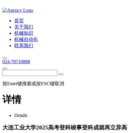
首页
关于我们
机械知识
机械自动化
联系我们
024-78710888
按Enter键搜索或按ESC键取消
详情
Details
大连工业大学2025高考登科竣事登科成就再立异高