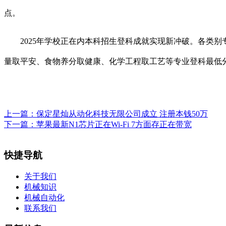
点。
2025年学校正在内本科招生登科成就实现新冲破。各类别专业
量取平安、食物养分取健康、化学工程取工艺等专业登科最低分位
上一篇：
保定星灿从动化科技无限公司成立 注册本钱50万
下一篇：
苹果最新N1芯片正在Wi-Fi 7方面存正在带宽
快捷导航
关于我们
机械知识
机械自动化
联系我们