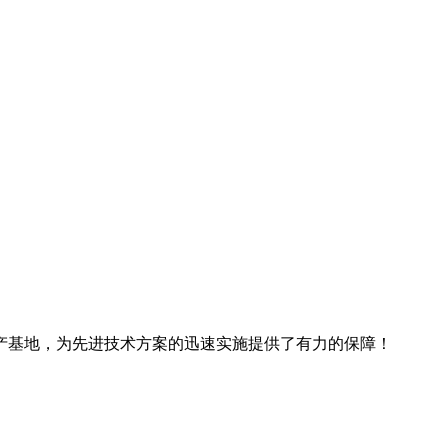
产基地，为先进技术方案的迅速实施提供了有力的保障！