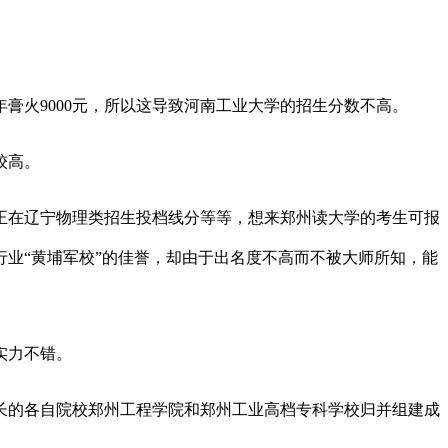
火9000元，所以这导致河南工业大学的招生分数不高。
较高。
正在辽宁物理类招生投档线分等等，想来郑州读大学的考生可报
业“黄埔军校”的佳誉，却由于出名度不高而不被大师所知，能
实力不错。
成长的各自院校郑州工程学院和郑州工业高档专科学校归并组建成