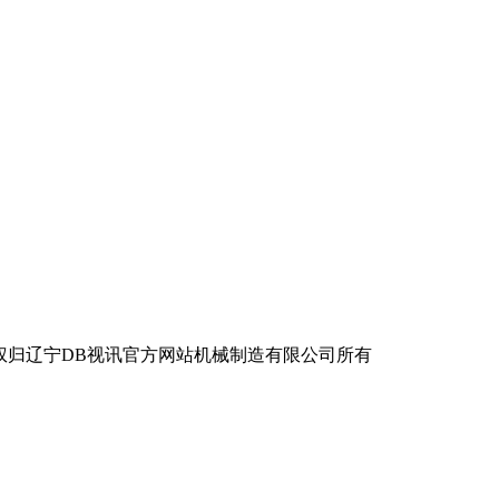
辽宁DB视讯官方网站机械制造有限公司所有