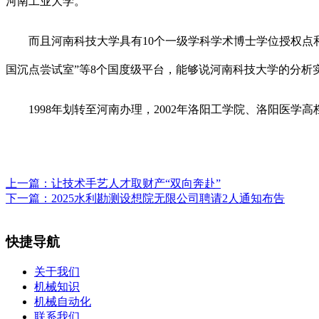
河南工业大学。
而且河南科技大学具有10个一级学科学术博士学位授权点和3
国沉点尝试室”等8个国度级平台，能够说河南科技大学的分析
1998年划转至河南办理，2002年洛阳工学院、洛阳医学
上一篇：
让技术手艺人才取财产“双向奔赴”
下一篇：
2025水利勘测设想院无限公司聘请2人通知布告
快捷导航
关于我们
机械知识
机械自动化
联系我们