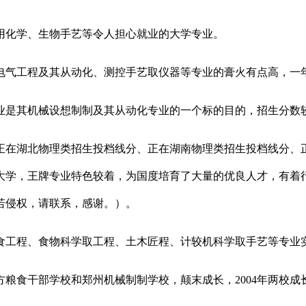
化学、生物手艺等令人担心就业的大学专业。
工程及其从动化、测控手艺取仪器等专业的膏火有点高，一年膏
是其机械设想制制及其从动化专业的一个标的目的，招生分数
正在湖北物理类招生投档线分、正在湖南物理类招生投档线分、
大学，王牌专业特色较着，为国度培育了大量的优良人才，有着行
若侵权，请联系，感谢。）。
工程、食物科学取工程、土木匠程、计较机科学取手艺等专业
粮食干部学校和郑州机械制制学校，颠末成长，2004年两校