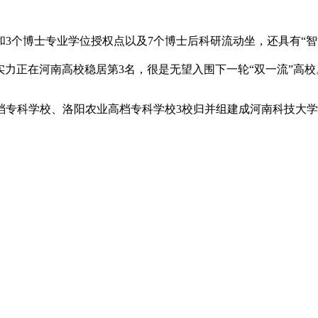
个博士专业学位授权点以及7个博士后科研流动坐，还具有“智
实力正在河南高校稳居第3名，很是无望入围下一轮“双一流”高校
高档专科学校、洛阳农业高档专科学校3校归并组建成河南科技大