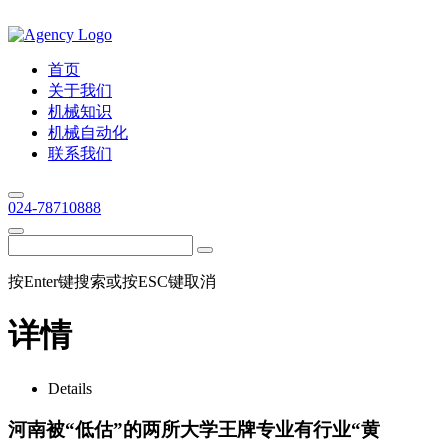
首页
关于我们
机械知识
机械自动化
联系我们
024-78710888
按Enter键搜索或按ESC键取消
详情
Details
河南被“低估”的两所大学王牌专业有行业“黄