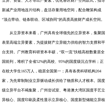
立异、资金、人才等出产要素，优化各区财产空间款式，指导
新减产业用地连片结构，盘活存量用地空间，配合鞭策构成
“顶点带动、链条联动、区域协同”的高质高效财产成长空间。
从立异资本来看，广州具有全球领先的立异资本，集聚国
表里高端立异要素，为提拔财产立异能力供给的智力支撑和平
台支持。广州教育科研资本丰硕，“双一流”扶植高校数量居全
国前列，堆积了全省52%的高校、95%的国度级沉点学科；正
在校大学生165万人，稳居全国第一；具有各类科研机构204
家，为先辈制制业立异驱动成长供给了物质和人才根本。国度
级立异平台不竭集聚，广州尝试室、粤港澳大湾区国度手艺立
异核心、国度印刷及柔性显示立异核心、国度新型储能立异核