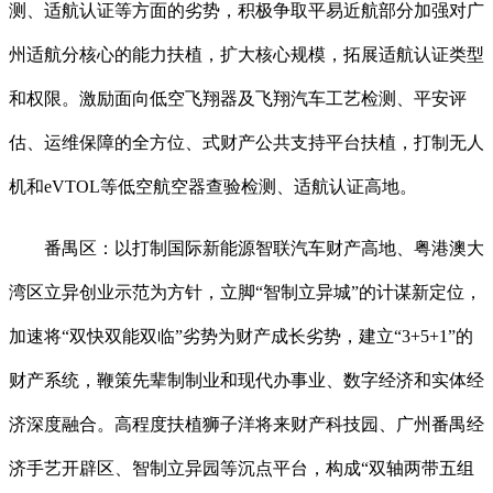
测、适航认证等方面的劣势，积极争取平易近航部分加强对广
州适航分核心的能力扶植，扩大核心规模，拓展适航认证类型
和权限。激励面向低空飞翔器及飞翔汽车工艺检测、平安评
估、运维保障的全方位、式财产公共支持平台扶植，打制无人
机和eVTOL等低空航空器查验检测、适航认证高地。
番禺区：以打制国际新能源智联汽车财产高地、粤港澳大
湾区立异创业示范为方针，立脚“智制立异城”的计谋新定位，
加速将“双快双能双临”劣势为财产成长劣势，建立“3+5+1”的
财产系统，鞭策先辈制制业和现代办事业、数字经济和实体经
济深度融合。高程度扶植狮子洋将来财产科技园、广州番禺经
济手艺开辟区、智制立异园等沉点平台，构成“双轴两带五组