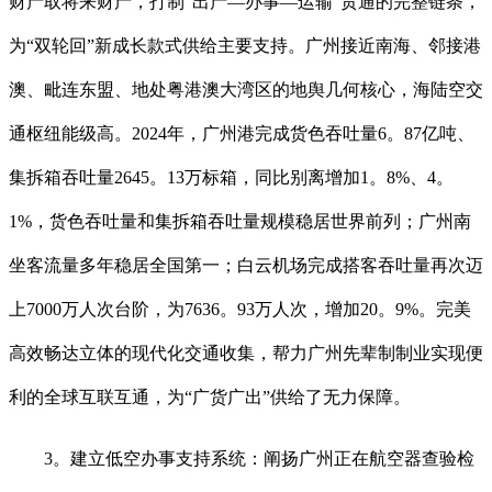
财产取将来财产，打制“出产—办事—运输”贯通的完整链条，
为“双轮回”新成长款式供给主要支持。广州接近南海、邻接港
澳、毗连东盟、地处粤港澳大湾区的地舆几何核心，海陆空交
通枢纽能级高。2024年，广州港完成货色吞吐量6。87亿吨、
集拆箱吞吐量2645。13万标箱，同比别离增加1。8%、4。
1%，货色吞吐量和集拆箱吞吐量规模稳居世界前列；广州南
坐客流量多年稳居全国第一；白云机场完成搭客吞吐量再次迈
上7000万人次台阶，为7636。93万人次，增加20。9%。完美
高效畅达立体的现代化交通收集，帮力广州先辈制制业实现便
利的全球互联互通，为“广货广出”供给了无力保障。
3。建立低空办事支持系统：阐扬广州正在航空器查验检