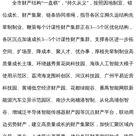
全市财产结构“一盘棋”，“持久从义”，按照因地制宜、错
位成长、财产集聚、链条协同准绳，指导各区立脚久远结构先
辈制制业。鞭策每个计谋性财产集群正在3—5个区优化结构，
各区沉点加速成长3—5个计谋性财产集群。支撑各区进一步拓
空间、扩场景、降成本、聚人才、优办事，厚植先辈制制业高
质量成长土壤。环绕越秀黄花岗科技园、海珠人工智能大模子
使用示范区、荔湾海龙围科创区、河汉科技园、广州平易近营
科技园、黄埔低空经济财产园、花都绿能谷、番禺智能网联新
能源汽车立异示范园区、南沙大岗穗港智制、从化高埔创智
谷、增城泛半导体智能传感器财产园等沉点财产平台，联动周
边劣势财产，建立高质量成长的财产集聚区，加快汇聚区域内