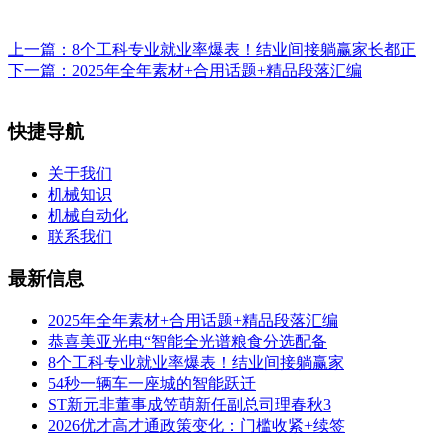
上一篇：
8个工科专业就业率爆表！结业间接躺赢家长都正
下一篇：
2025年全年素材+合用话题+精品段落汇编
快捷导航
关于我们
机械知识
机械自动化
联系我们
最新信息
2025年全年素材+合用话题+精品段落汇编
恭喜美亚光电“智能全光谱粮食分选配备
8个工科专业就业率爆表！结业间接躺赢家
54秒一辆车一座城的智能跃迁
ST新元非董事成笠萌新任副总司理春秋3
2026优才高才通政策变化：门槛收紧+续签