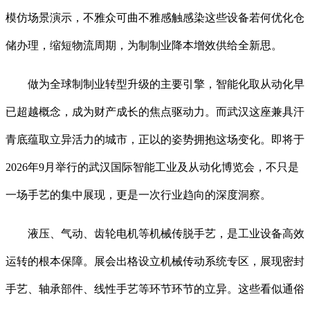
模仿场景演示，不雅众可曲不雅感触感染这些设备若何优化仓
储办理，缩短物流周期，为制制业降本增效供给全新思。
做为全球制制业转型升级的主要引擎，智能化取从动化早
已超越概念，成为财产成长的焦点驱动力。而武汉这座兼具汗
青底蕴取立异活力的城市，正以的姿势拥抱这场变化。即将于
2026年9月举行的武汉国际智能工业及从动化博览会，不只是
一场手艺的集中展现，更是一次行业趋向的深度洞察。
液压、气动、齿轮电机等机械传脱手艺，是工业设备高效
运转的根本保障。展会出格设立机械传动系统专区，展现密封
手艺、轴承部件、线性手艺等环节环节的立异。这些看似通俗