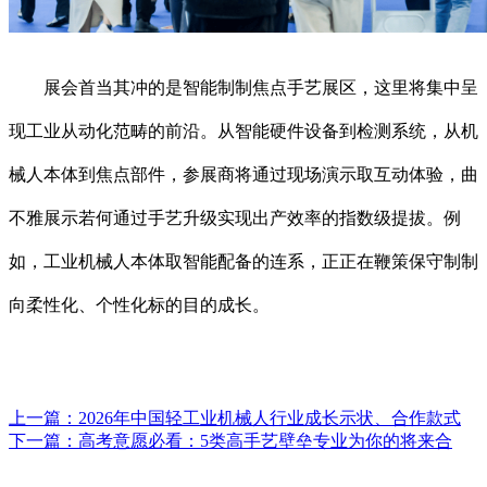
展会首当其冲的是智能制制焦点手艺展区，这里将集中呈
现工业从动化范畴的前沿。从智能硬件设备到检测系统，从机
械人本体到焦点部件，参展商将通过现场演示取互动体验，曲
不雅展示若何通过手艺升级实现出产效率的指数级提拔。例
如，工业机械人本体取智能配备的连系，正正在鞭策保守制制
向柔性化、个性化标的目的成长。
上一篇：
2026年中国轻工业机械人行业成长示状、合作款式
下一篇：
高考意愿必看：5类高手艺壁垒专业为你的将来合