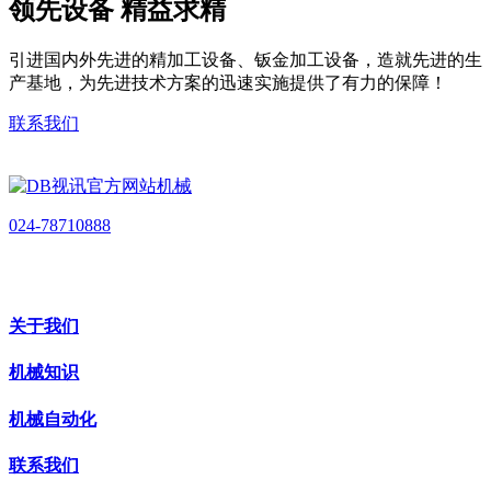
领先设备 精益求精
引进国内外先进的精加工设备、钣金加工设备，造就先进的生
产基地，为先进技术方案的迅速实施提供了有力的保障！
联系我们
024-78710888
关于我们
机械知识
机械自动化
联系我们