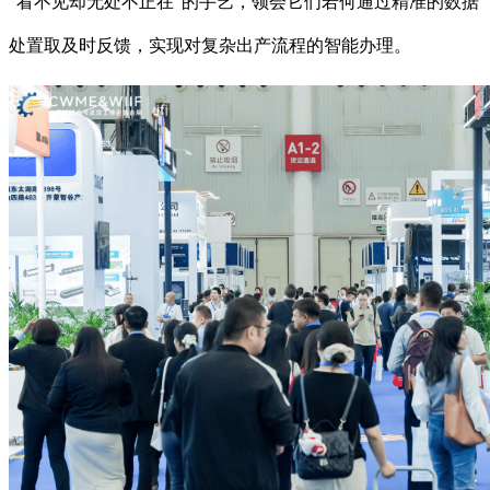
“看不见却无处不正在”的手艺，领会它们若何通过精准的数据
处置取及时反馈，实现对复杂出产流程的智能办理。