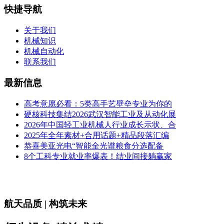
快捷导航
关于我们
机械知识
机械自动化
联系我们
最新信息
高考意愿必看：5类高手艺壁垒专业为你的
硬核科技集结2026武汉智能工业及从动化展
2026年中国轻工业机械人行业成长示状、合
2025年全年素材+合用话题+精品段落汇编
恭喜美亚光电“智能全光谱粮食分选配备
8个工科专业就业率爆表！结业间接躺赢家
航天品质 | 构筑未来