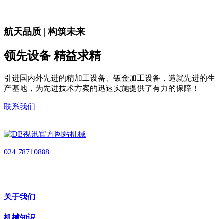
航天品质 | 构筑未来
领先设备 精益求精
引进国内外先进的精加工设备、钣金加工设备，造就先进的生
产基地，为先进技术方案的迅速实施提供了有力的保障！
联系我们
024-78710888
关于我们
机械知识