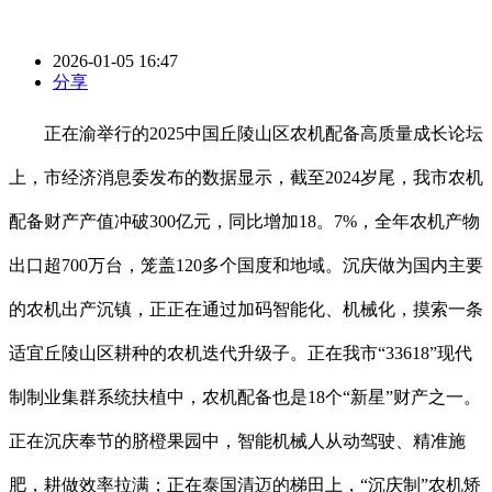
2026-01-05 16:47
分享
正在渝举行的2025中国丘陵山区农机配备高质量成长论坛
上，市经济消息委发布的数据显示，截至2024岁尾，我市农机
配备财产产值冲破300亿元，同比增加18。7%，全年农机产物
出口超700万台，笼盖120多个国度和地域。沉庆做为国内主要
的农机出产沉镇，正正在通过加码智能化、机械化，摸索一条
适宜丘陵山区耕种的农机迭代升级子。正在我市“33618”现代
制制业集群系统扶植中，农机配备也是18个“新星”财产之一。
正在沉庆奉节的脐橙果园中，智能机械人从动驾驶、精准施
肥，耕做效率拉满；正在泰国清迈的梯田上，“沉庆制”农机矫