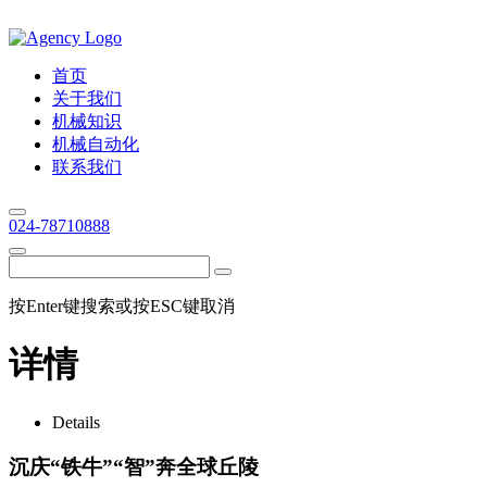
首页
关于我们
机械知识
机械自动化
联系我们
024-78710888
按Enter键搜索或按ESC键取消
详情
Details
沉庆“铁牛”“智”奔全球丘陵