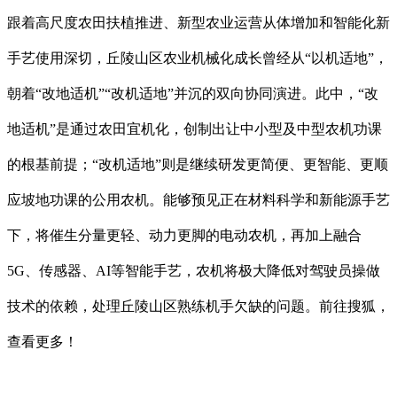
跟着高尺度农田扶植推进、新型农业运营从体增加和智能化新
手艺使用深切，丘陵山区农业机械化成长曾经从“以机适地”，
朝着“改地适机”“改机适地”并沉的双向协同演进。此中，“改
地适机”是通过农田宜机化，创制出让中小型及中型农机功课
的根基前提；“改机适地”则是继续研发更简便、更智能、更顺
应坡地功课的公用农机。能够预见正在材料科学和新能源手艺
下，将催生分量更轻、动力更脚的电动农机，再加上融合
5G、传感器、AI等智能手艺，农机将极大降低对驾驶员操做
技术的依赖，处理丘陵山区熟练机手欠缺的问题。前往搜狐，
查看更多！