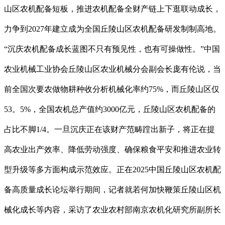
山区农机配备短板，推进农机配备全财产链上下逛联动成长，
力争到2027年建立成为全国丘陵山区农机配备研发制制高地。
“沉庆农机配备成长蓝图不只有预见性，也有可操做性。”中国
农业机械工业协会丘陵山区农业机械分会副会长庞有伦说，当
前全国次要农做物耕种收分析机械化率约75%，而丘陵山区仅
53。5%，全国农机总产值约3000亿元，丘陵山区农机配备的
占比不脚1/4。一旦沉庆正在该财产范畴蹚出新子，将正在提
高农业出产效率、降低劳动强度、确保粮食平安和推进农业转
型升级等多方面构成示范效应。正在2025中国丘陵山区农机配
备高质量成长论坛举行期间，记者就若何加快鞭策丘陵山区机
械化成长等内容，采访了农业农村部南京农机化研究所副所长